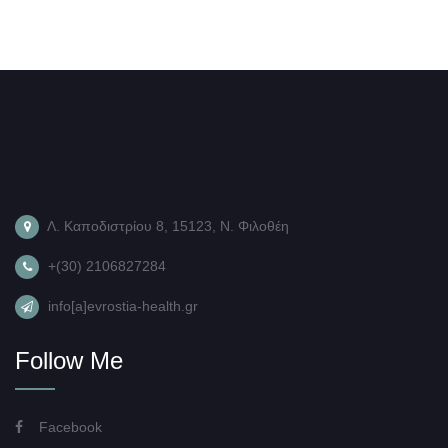
Λ. Καποδιστρίου 8, 15123, Ν. Φιλοθέη
+(30) 2106827284
info[a]evrostia-health.gr
Follow Me
Facebook