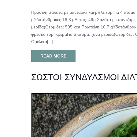
Πράσινη σαλάτα με μανταρίνι και μπλε τυρίΓια 4 άτομα
gΥδατάνθρακες:18,3 gΛίπος: 49g Σαλάτα με παντζάρι, τ
μερίδα)Θερμίδες: 595 kcalΠρωτεΐνη:10,7 gΥδατάνθρακε
φρέσκο τυρί κρέμαΓια 5 άτομα: (ανά μερίδα)Θερμίδες:
Ομελέτα[...]
READ MORE
ΣΩΣΤΟΙ ΣΥΝΔΥΑΣΜΟΙ ΔΙ