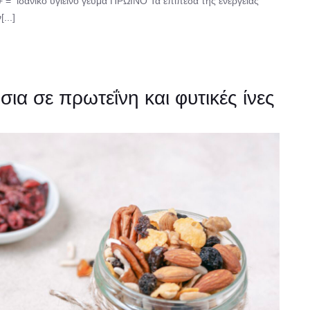
= ιδανικό υγιεινό γεύμα ΠΡΩΙΝΟ Τα επίπεδα της ενέργειας
...]
α σε πρωτεΐνη και φυτικές ίνες