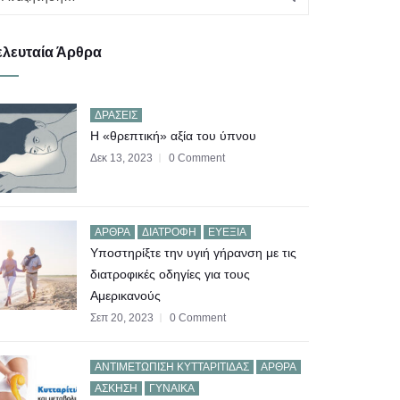
ελευταία Άρθρα
ΔΡΆΣΕΙΣ
Η «θρεπτική» αξία του ύπνου
Δεκ 13, 2023
0 Comment
ΆΡΘΡΑ
ΔΙΑΤΡΟΦΉ
ΕΥΕΞΊΑ
Υποστηρίξτε την υγιή γήρανση με τις
διατροφικές οδηγίες για τους
Αμερικανούς
Σεπ 20, 2023
0 Comment
AΝΤΙΜΕΤΏΠΙΣΗ ΚΥΤΤΑΡΊΤΙΔΑΣ
ΆΡΘΡΑ
ΆΣΚΗΣΗ
ΓΥΝΑΊΚΑ