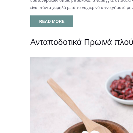
υδατανθράκων όπως μπρόκολο, σπαράγγια, σπανάκι + 
είναι πάντα χαμηλά μετά το νυχτερινό ύπνο,γι’ αυτό μην[
READ MORE
Ανταποδοτικά Πρωινά πλούσι