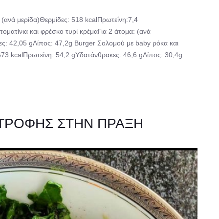
: (ανά μερίδα)Θερμίδες: 518 kcalΠρωτεΐνη:7,4
οματίνια και φρέσκο τυρί κρέμαΓια 2 άτομα: (ανά
ς: 42,05 gΛίπος: 47,2g Burger Σολομού με baby ρόκα και
 673 kcalΠρωτεΐνη: 54,2 gΥδατάνθρακες: 46,6 gΛίπος: 30,4g
ΑΤΡΟΦΗΣ ΣΤΗΝ ΠΡΑΞΗ