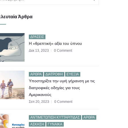
ελευταία Άρθρα
ΔΡΆΣΕΙΣ
Η «θρεπτική» αξία του ύπνου
Δεκ 13, 2023
0 Comment
ΆΡΘΡΑ
ΔΙΑΤΡΟΦΉ
ΕΥΕΞΊΑ
Υποστηρίξτε την υγιή γήρανση με τις
διατροφικές οδηγίες για τους
Αμερικανούς
Σεπ 20, 2023
0 Comment
AΝΤΙΜΕΤΏΠΙΣΗ ΚΥΤΤΑΡΊΤΙΔΑΣ
ΆΡΘΡΑ
ΆΣΚΗΣΗ
ΓΥΝΑΊΚΑ