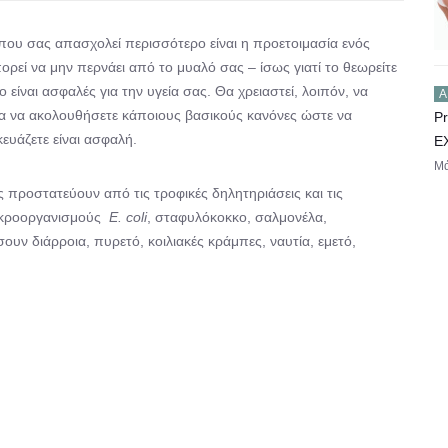
 που σας απασχολεί περισσότερο είναι η προετοιμασία ενός
ρεί να μην περνάει από το μυαλό σας – ίσως γιατί το θεωρείτε
 είναι ασφαλές για την υγεία σας. Θα χρειαστεί, λοιπόν, να
Ά
α να ακολουθήσετε κάποιους βασικούς κανόνες ώστε να
Pr
ευάζετε είναι ασφαλή.
E
Μά
ς προστατεύουν από τις τροφικές δηλητηριάσεις και τις
μικροοργανισμούς
Ε.
c
oli
, σταφυλόκοκκο, σαλμονέλα,
υν διάρροια, πυρετό, κοιλιακές κράμπες, ναυτία, εμετό,