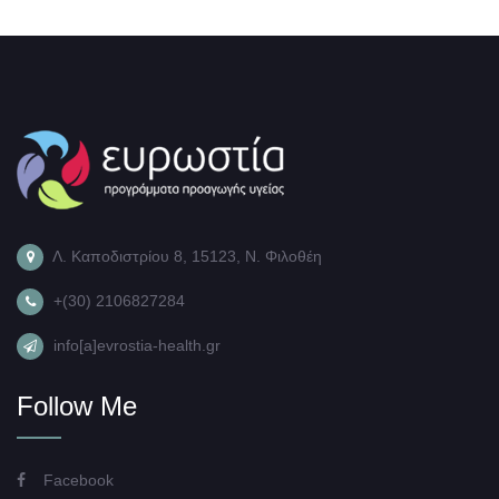
Λ. Καποδιστρίου 8, 15123, Ν. Φιλοθέη
+(30) 2106827284
info[a]evrostia-health.gr
Follow Me
Facebook