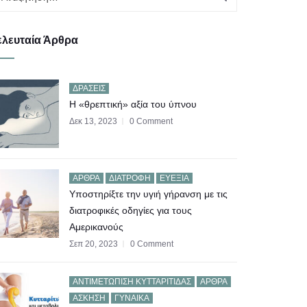
ελευταία Άρθρα
ΔΡΆΣΕΙΣ
Η «θρεπτική» αξία του ύπνου
Δεκ 13, 2023
0 Comment
ΆΡΘΡΑ
ΔΙΑΤΡΟΦΉ
ΕΥΕΞΊΑ
Υποστηρίξτε την υγιή γήρανση με τις
διατροφικές οδηγίες για τους
Αμερικανούς
Σεπ 20, 2023
0 Comment
AΝΤΙΜΕΤΏΠΙΣΗ ΚΥΤΤΑΡΊΤΙΔΑΣ
ΆΡΘΡΑ
ΆΣΚΗΣΗ
ΓΥΝΑΊΚΑ