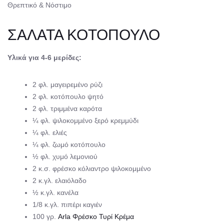
Θρεπτικό & Νόστιμο
ΣΑΛΑΤΑ ΚΟΤΟΠΟΥΛΟ
Yλικά για 4-6 μερίδες:
2 φλ. μαγειρεμένο ρύζι
2 φλ. κοτόπουλο ψητό
2 φλ. τριμμένα καρότα
¼ φλ. ψιλοκομμένο ξερό κρεμμύδι
¼ φλ. ελιές
¼ φλ. ζωμό κοτόπουλο
½ φλ. χυμό λεμονιού
2 κ.σ. φρέσκο κόλιαντρο ψιλοκομμένο
2 κ.γλ. ελαιόλαδο
½ κ.γλ. κανέλα
1/8 κ.γλ. πιπέρι καγιέν
100 γρ.
Arla Φρέσκο Τυρί Κρέμα