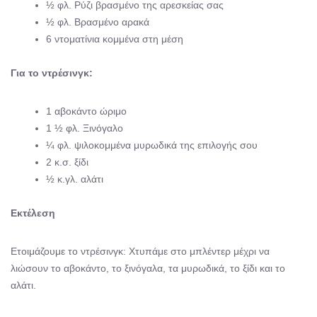
½ φλ. Ρύζι βρασμένο της αρεσκείας σας
½ φλ. Βρασμένο αρακά
6 ντοματίνια κομμένα στη μέση
Για το ντρέσινγκ:
1 αβοκάντο ώριμο
1 ½ φλ. Ξινόγαλο
¼ φλ. ψιλοκομμένα μυρωδικά της επιλογής σου
2 κ.σ. ξίδι
½ κ.γλ. αλάτι
Εκτέλεση
Ετοιμάζουμε το ντρέσινγκ: Χτυπάμε στο μπλέντερ μέχρι να
λιώσουν το αβοκάντο, το ξινόγαλα, τα μυρωδικά, το ξίδι και το
αλάτι.