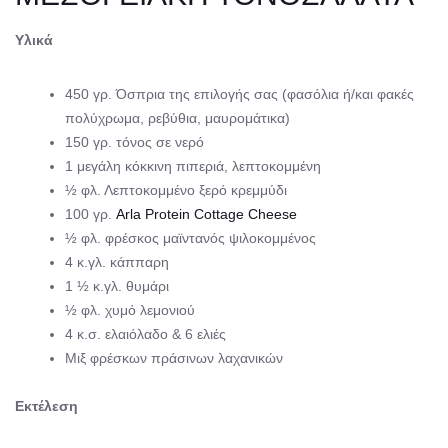
Υλικά
450 γρ. Όσπρια της επιλογής σας (φασόλια ή/και φακές
πολύχρωμα, ρεβύθια, μαυρομάτικα)
150 γρ. τόνος σε νερό
1 μεγάλη κόκκινη πιπεριά, λεπτοκομμένη
½ φλ. Λεπτοκομμένο ξερό κρεμμύδι
100 γρ.
Arla Protein Cottage Cheese
½ φλ. φρέσκος μαϊντανός ψιλοκομμένος
4 κ.γλ. κάππαρη
1 ½ κ.γλ. θυμάρι
½ φλ. χυμό λεμονιού
4 κ.σ. ελαιόλαδο & 6 ελιές
Mιξ φρέσκων πράσινων λαχανικών
Εκτέλεση