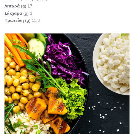
Λιπαρά
(g) 17
Σάκχαρα
(g) 3
Πρωτεΐνη
(g) 11,8