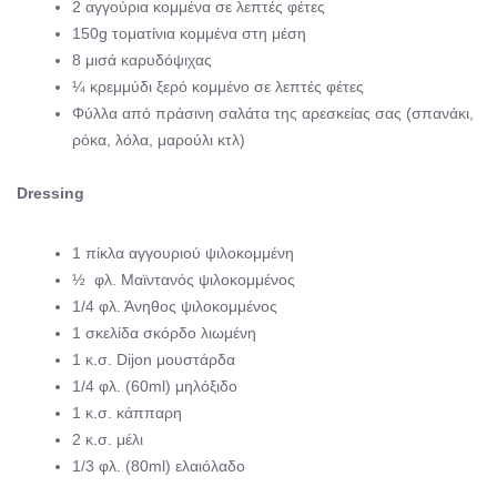
2 αγγούρια κομμένα σε λεπτές φέτες
150g τοματίνια κομμένα στη μέση
8 μισά καρυδόψιχας
¼ κρεμμύδι ξερό κομμένο σε λεπτές φέτες
Φύλλα από πράσινη σαλάτα της αρεσκείας σας (σπανάκι,
ρόκα, λόλα, μαρούλι κτλ)
Dressing
1 πίκλα αγγουριού ψιλοκομμένη
½ φλ. Μαϊντανός ψιλοκομμένος
1/4 φλ. Άνηθος ψιλοκομμένος
1 σκελίδα σκόρδο λιωμένη
1 κ.σ. Dijon μουστάρδα
1/4 φλ. (60ml) μηλόξιδο
1 κ.σ. κάππαρη
2 κ.σ. μέλι
1/3 φλ. (80ml) ελαιόλαδο