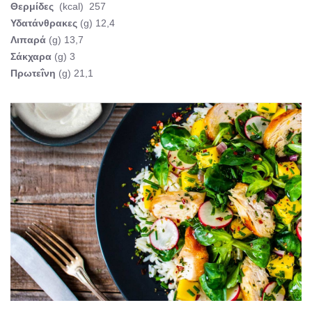
Θερμίδες
(kcal) 257
Υδατάνθρακες
(g) 12,4
Λιπαρά
(g) 13,7
Σάκχαρα
(g) 3
Πρωτεΐνη
(g) 21,1