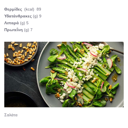
Θερμίδες
(kcal) 89
Υδατάνθρακες
(g) 9
Λιπαρά
(g) 5
Πρωτεΐνη
(g) 7
Σαλάτα