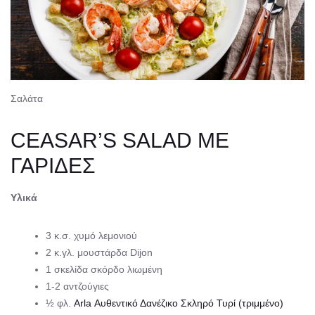
Σαλάτα
CEASAR’S SALAD ΜΕ
ΓΑΡΙΔΕΣ
Υλικά
3 κ.σ. χυμό λεμονιού
2 κ.γλ. μουστάρδα Dijon
1 σκελίδα σκόρδο λιωμένη
1-2 αντζούγιες
½ φλ.
Arla Αυθεντικό Δανέζικο Σκληρό Τυρί (τριμμένο)