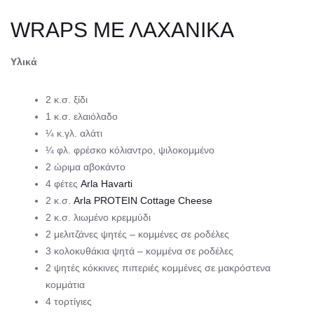
WRAPS ΜΕ ΛΑΧΑΝΙΚΑ
Υλικά
2 κ.σ. ξίδι
1 κ.σ. ελαιόλαδο
¼ κ.γλ. αλάτι
¼ φλ. φρέσκο κόλιαντρο, ψιλοκομμένο
2 ώριμα αβοκάντο
4 φέτες
Αrla Havarti
2 κ.σ.
Αrla PROTEIN Cottage Cheese
2 κ.σ. λιωμένο κρεμμύδι
2 μελιτζάνες ψητές – κομμένες σε ροδέλες
3 κολοκυθάκια ψητά – κομμένα σε ροδέλες
2 ψητές κόκκινες πιπεριές κομμένες σε μακρόστενα
κομμάτια
4 τορτίγιες