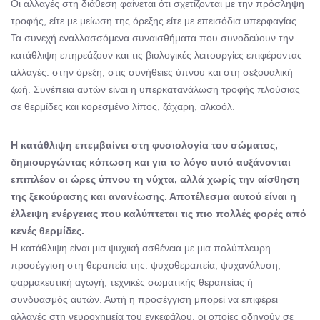
Οι αλλαγές στη διάθεση φαίνεται ότι σχετίζονται με την πρόσληψη
τροφής, είτε με μείωση της όρεξης είτε με επεισόδια υπερφαγίας.
Τα συνεχή εναλλασσόμενα συναισθήματα που συνοδεύουν την
κατάθλιψη επηρεάζουν και τις βιολογικές λειτουργίες επιφέροντας
αλλαγές: στην όρεξη, στις συνήθειες ύπνου και στη σεξουαλική
ζωή. Συνέπεια αυτών είναι η υπερκατανάλωση τροφής πλούσιας
σε θερμίδες και κορεσμένο λίπος, ζάχαρη, αλκοόλ.
Η κατάθλιψη επεμβαίνει στη φυσιολογία του σώματος,
δημιουργώντας κόπωση και για το λόγο αυτό αυξάνονται
επιπλέον οι ώρες ύπνου τη νύχτα, αλλά χωρίς την αίσθηση
της ξεκούρασης και ανανέωσης. Αποτέλεσμα αυτού είναι η
έλλειψη ενέργειας που καλύπτεται τις πιο πολλές φορές από
κενές θερμίδες.
Η κατάθλιψη είναι μια ψυχική ασθένεια με μια πολύπλευρη
προσέγγιση στη θεραπεία της: ψυχοθεραπεία, ψυχανάλυση,
φαρμακευτική αγωγή, τεχνικές σωματικής θεραπείας ή
συνδυασμός αυτών. Αυτή η προσέγγιση μπορεί να επιφέρει
αλλαγές στη νευροχημεία του εγκεφάλου, οι οποίες οδηγούν σε