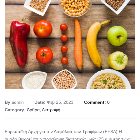
By
admin
Date:
Φεβ 25, 2023
Comment:
0
Category:
Άρθρα
,
Διατροφή
Ευρωπαϊκή Αρχή για την Ασφάλεια των Τροφίμων (EFSA) Η
ομάδα θεωρεί ότι η πρόσληψη διαιτητικών ινών 25 g ημερησίως