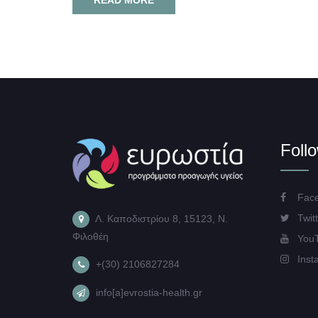
Foll
Face
Twitt
Λ. Καποδιστρίου 8, 15123, Ν.
Φιλοθέη
You
Inst
+(30) 2106827284
info[a]evrostia-health.gr