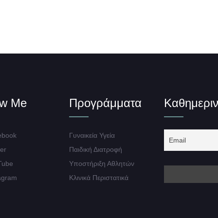
ow Me
Προγράμματα
Καθημεριν
book
Γυναικεία Υγεία
er
Παιδική Διατροφή
Tube
Υποστήριξη Αθλητών
agram
Κλινικά Περιστατικά