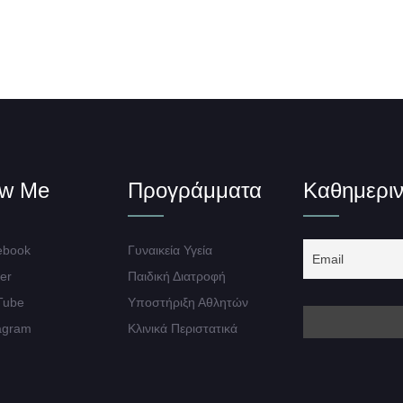
ow Me
Προγράμματα
Καθημεριν
book
Γυναικεία Υγεία
er
Παιδική Διατροφή
Tube
Υποστήριξη Αθλητών
agram
Κλινικά Περιστατικά