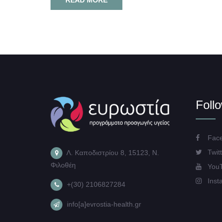
Foll
Face
Twitt
Λ. Καποδιστρίου 8, 15123, Ν.
Φιλοθέη
You
Inst
+(30) 2106827284
info[a]evrostia-health.gr