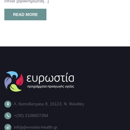
οποία χαρακτηρίζεται[...]
READ MORE
Λ. Καποδιστρίου 8, 15123, Ν. Φιλοθέη
+(30) 2106827284
info[a]evrostia-health.gr