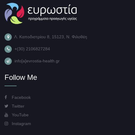
Λ. Καποδιστρίου 8, 15123, Ν. Φιλοθέη
+(30) 2106827284
info[a]evrostia-health.gr
Follow Me
Facebook
Twitter
YouTube
Instagram