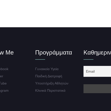
ow Me
Προγράμματα
Καθημεριν
book
Γυναικεία Υγεία
er
Παιδική Διατροφή
Tube
Υποστήριξη Αθλητών
agram
Κλινικά Περιστατικά