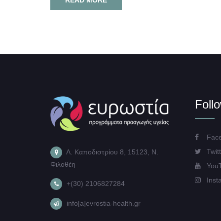
Foll
Face
Twitt
Λ. Καποδιστρίου 8, 15123, Ν.
Φιλοθέη
You
Inst
+(30) 2106827284
info[a]evrostia-health.gr