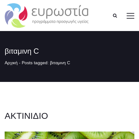
βιταμινη C
Αρχική
-
Posts tagged: βιταμινη C
ΑΚΤΙΝΙΔΙΟ