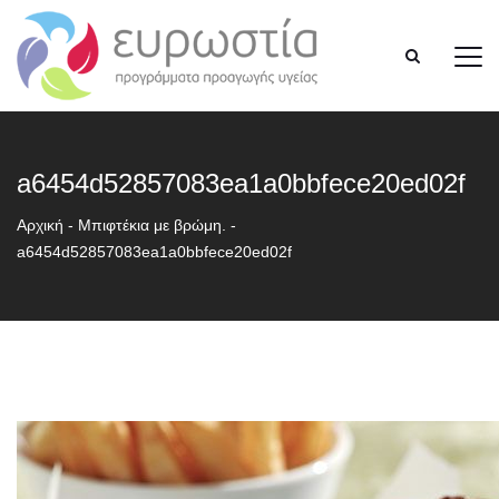
a6454d52857083ea1a0bbfece20ed02f
Αρχική
-
Μπιφτέκια με βρώμη.
-
a6454d52857083ea1a0bbfece20ed02f