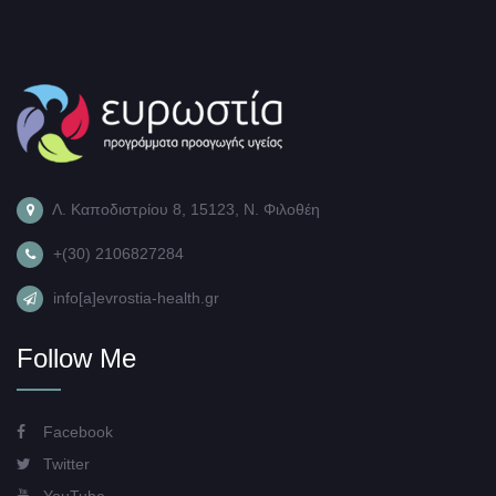
Λ. Καποδιστρίου 8, 15123, Ν. Φιλοθέη
+(30) 2106827284
info[a]evrostia-health.gr
Follow Me
Facebook
Twitter