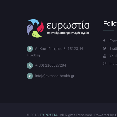
Foll
Face
Twitt
Λ. Καποδιστρίου 8, 15123, Ν.
Φιλοθέη
You
Inst
+(30) 2106827284
info[a]evrostia-health.gr
© 2018
ΕΥΡΩΣΤΙΑ
. All Rights Reserved. Powered by