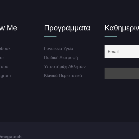
ow Me
Προγράμματα
Καθημεριν
book
Γυναικεία Υγεία
er
Παιδική Διατροφή
Tube
Υποστήριξη Αθλητών
agram
Κλινικά Περιστατικά
Omegatech