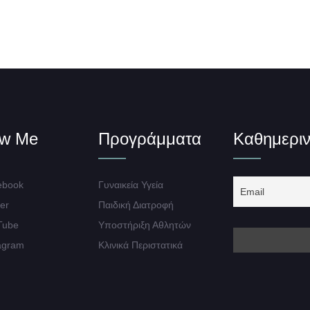
ow Me
Προγράμματα
Καθημεριν
book
Γυναικεία Υγεία
er
Παιδική Διατροφή
Tube
Υποστήριξη Αθλητών
agram
Κλινικά Περιστατικά