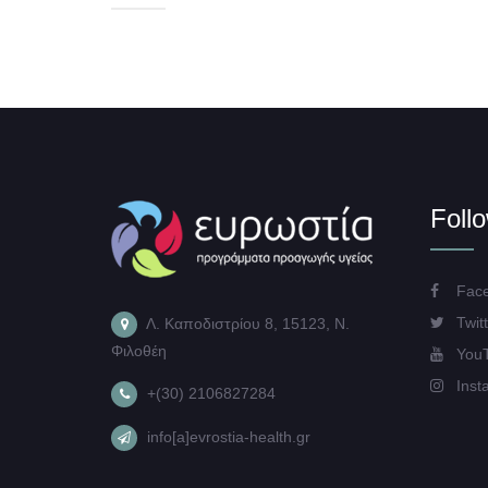
Foll
Face
Twitt
Λ. Καποδιστρίου 8, 15123, Ν.
Φιλοθέη
You
Inst
+(30) 2106827284
info[a]evrostia-health.gr