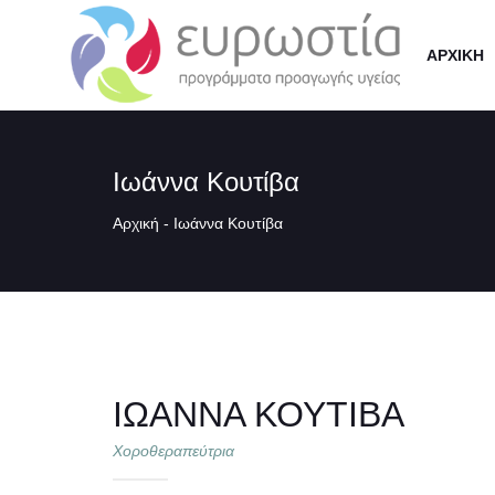
ΑΡΧΙΚΗ
Iωάννα Κουτίβα
Αρχική
-
Iωάννα Κουτίβα
IΩΆΝΝΑ ΚΟΥΤΊΒΑ
Χοροθεραπεύτρια