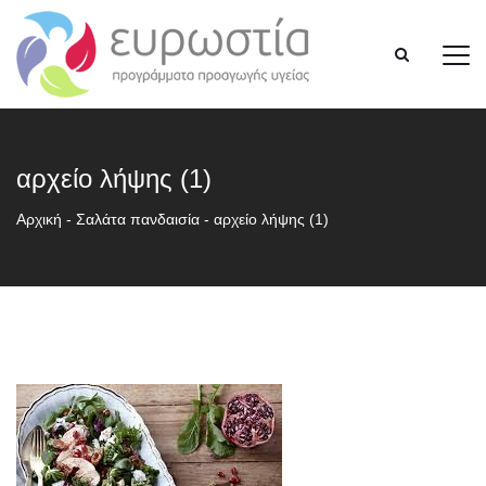
αρχείο λήψης (1)
Αρχική
-
Σαλάτα πανδαισία
-
αρχείο λήψης (1)