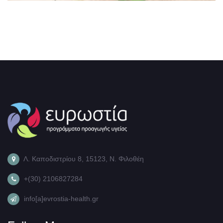
Λ. Καποδιστρίου 8, 15123, Ν. Φιλοθέη
+(30) 2106827284
info[a]evrostia-health.gr