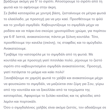
βράζουμε ακόμη για 5′ το σιρόπι. Αποσύρουμε το σιρόπι από τη
φωτιά και το αφήνουμε στην άκρη.
Σε βαθιά κατσαρόλα με χοντρή βάση, ζεσταίνουμε σε μέτρια φωτιά
το ελαιόλαδο, με προσοχή για να μην καεί. Προσθέτουμε το ψιλό
και το χονδρό σιμιγδάλι. Καβουρντίζουμε το σιμιγδάλι μέχρι να
ροδίσει και να πάρει ένα σκούρο χρυσορόδινο χρώμα, για περίπου
για 6-8′ λεπτά, ανακατεύοντας πάντα με ξύλινη κουτάλα. Τότε,
προσθέτουμε την κανέλα (σκόνη), τις σταφίδες και το αμύγδαλο.
Ανακατεύουμε.
Τραβάμε την κατσαρόλα με το σιμιγδάλι από τη φωτιά. Με
κουτάλα και με προσοχή γιατί πιτσιλάει πολύ, ρίχνουμε το ζεστό
σιρόπι στο καβουρντισμένο σιμιγδάλι ανακατεύοντας. Προσοχή,
γιατί πετάγεται το μείγμα και καίει πολύ!
Ξαναβάζουμε σε χαμηλή φωτιά το χαλβά και ανακατεύουμε μέχρι
να φουσκώσει το σιμιγδάλι, να μαζεύεται σαν ζύμη για Σου, γύρω
από την κουτάλα και να ξεκολλάει από τα τοιχώματα της
κατσαρόλας. Αφαιρούμε το ξυλάκι κανέλας και τις φλούδες από
λεμόνι και πορτοκάλι.
Όσο ο σιμιγδαλένιος χαλβάς είναι ακόμα ζεστός, τον αδειάζουμε σε