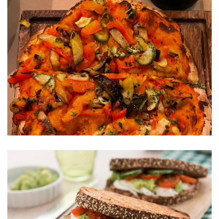
Πίτσα με αντιοξειδωτικά
Αθλητικά γεύματα
Γεύματα
Θρεπτικά σνακ
Παιδικά
Μενού
Συνταγές
ΣΑΝΤΟΥΙΤΣ ΜΕ ΑΒΟΚΑΝΤΟ