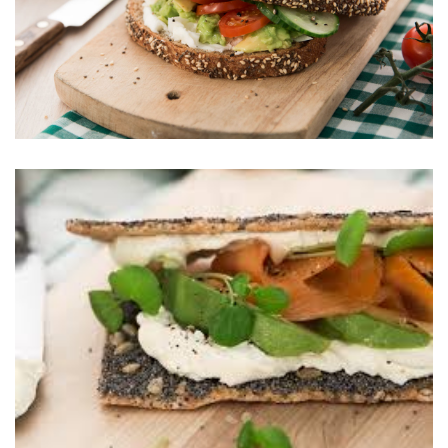
Θρεπτικά σνακ
Συνταγές
ΣΑΝΤΟΥΙΤΣ ΜΕ ΣΟΛΟΜΟ, ΑΒΟΚΑΝΤΟ ΚΑΙ
ARLA ΦΡΕΣΚΟ ΤΥΡΙ ΚΡΕΜΑ LIGHT
Θρεπτικά σνακ
Συνταγές