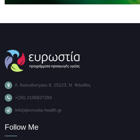
Λ. Καποδιστρίου 8, 15123, Ν. Φιλοθέη
+(30) 2106827284
info[a]evrostia-health.gr
Follow Me