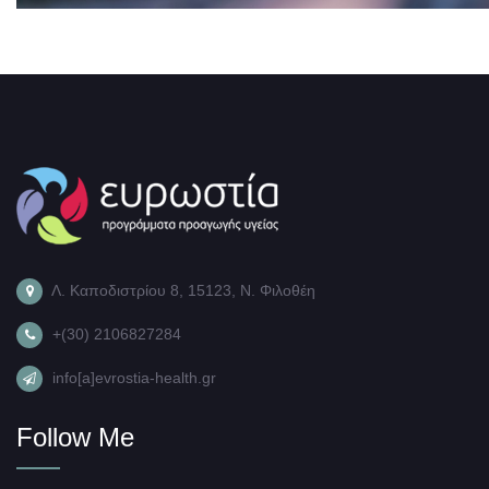
Λ. Καποδιστρίου 8, 15123, Ν. Φιλοθέη
+(30) 2106827284
info[a]evrostia-health.gr
Follow Me