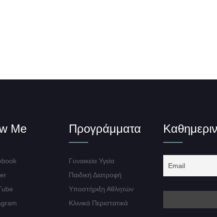
ow Me
Προγράμματα
Καθημεριν
book
Γυναικεία Υγεία
er
Παιδική Διατροφή
Tube
Υποστήριξη Αθλητών
agram
Κλινικά Περιστατικά