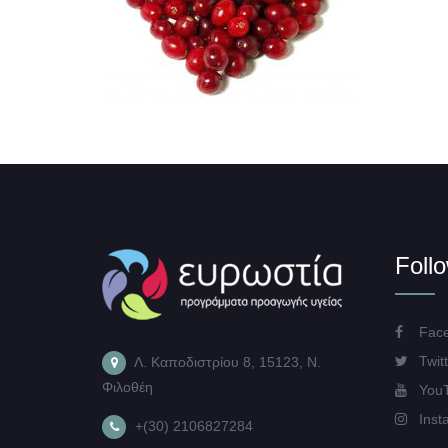
Foll
Face
Twitt
Λ. Καποδιστρίου 8, 15123, Ν.
Φιλοθέη
You
Inst
+(30) 2106827284