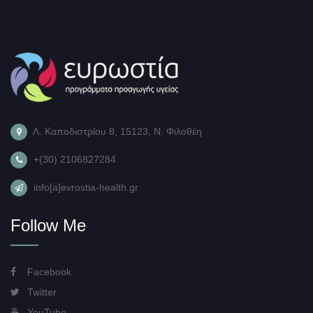
Λ. Καποδιστρίου 8, 15123, Ν. Φιλοθέη
+(30) 2106827284
info[a]evrostia-health.gr
Follow Me
Facebook
Twitter
YouTube