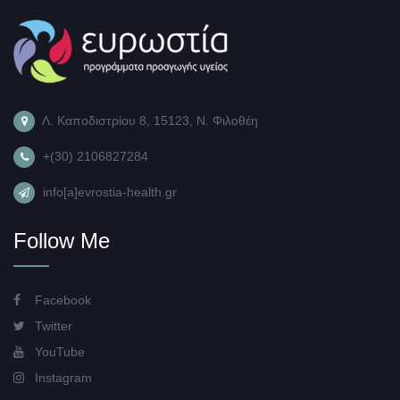
Λ. Καποδιστρίου 8, 15123, Ν. Φιλοθέη
+(30) 2106827284
info[a]evrostia-health.gr
Follow Me
Facebook
Twitter
YouTube
Instagram