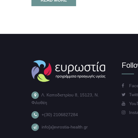
Foll
Face
Twitt
Λ. Καποδιστρίου 8, 15123, Ν.
Φιλοθέη
You
Inst
+(30) 2106827284
info[a]evrostia-health.gr