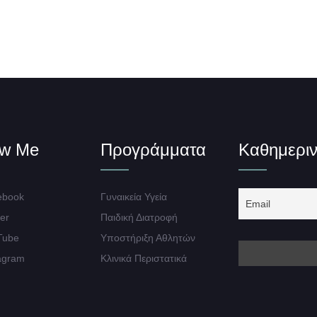
ow Me
Προγράμματα
Καθημεριν
book
Γυναικεία Υγεία
er
Παιδική Διατροφή
Tube
Υποστήριξη Αθλητών
agram
Κλινικά Περιστατικά