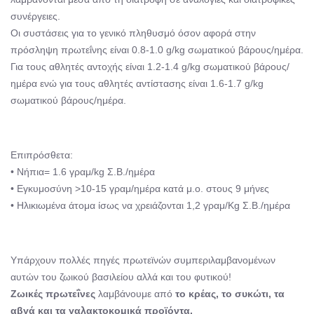
συνέργειες.
Oι συστάσεις για το γενικό πληθυσμό όσον αφορά στην
πρόσληψη πρωτεΐνης είναι 0.8-1.0 g/kg σωματικού βάρους/ημέρα.
Για τους αθλητές αντοχής είναι 1.2-1.4 g/kg σωματικού βάρους/
ημέρα ενώ για τους αθλητές αντίστασης είναι 1.6-1.7 g/kg
σωματικού βάρους/ημέρα.
Επιπρόσθετα:
• Νήπια= 1.6 γραμ/kg Σ.Β./ημέρα
• Εγκυμοσύνη >10-15 γραμ/ημέρα κατά μ.ο. στους 9 μήνες
• Ηλικιωμένα άτομα ίσως να χρειάζονται 1,2 γραμ/Kg Σ.Β./ημέρα
Υπάρχουν πολλές πηγές πρωτεϊνών συμπεριλαμβανομένων
αυτών του ζωικού βασιλείου αλλά και του φυτικού!
Ζωικές πρωτεΐνες
λαμβάνουμε από
το κρέας, το συκώτι, τα
αβγά και τα γαλακτοκομικά προϊόντα.