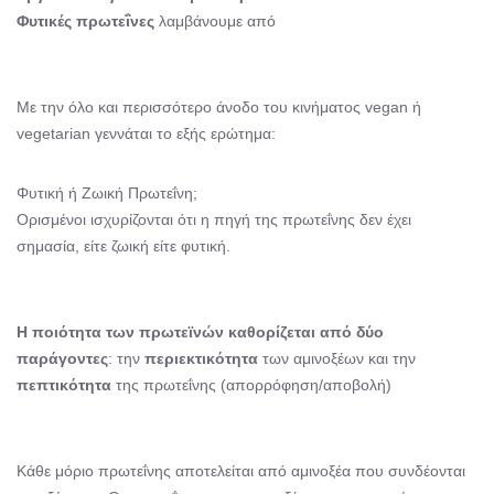
Φυτικές πρωτεΐνες
λαμβάνουμε από
Με την όλο και περισσότερο άνοδο του κινήματος vegan ή
vegetarian γεννάται το εξής ερώτημα:
Φυτική ή Ζωική Πρωτεΐνη;
Ορισμένοι ισχυρίζονται ότι η πηγή της πρωτεΐνης δεν έχει
σημασία, είτε ζωική είτε φυτική.
Η ποιότητα των πρωτεϊνών καθορίζεται από δύο
παράγοντες
: την
περιεκτικότητα
των αμινοξέων και την
πεπτικότητα
της πρωτεΐνης (απορρόφηση/αποβολή)
Κάθε μόριο πρωτεΐνης αποτελείται από αμινοξέα που συνδέονται