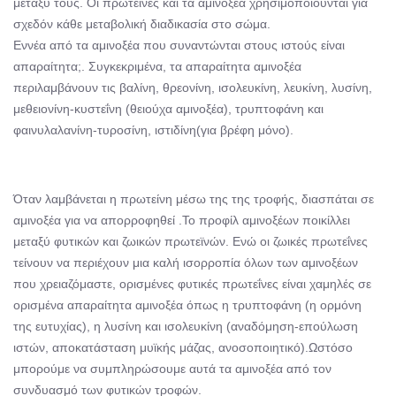
μεταξύ τους. Οι πρωτεΐνες και τα αμινοξέα χρησιμοποιούνται για
σχεδόν κάθε μεταβολική διαδικασία στο σώμα.
Εννέα από τα αμινοξέα που συναντώνται στους ιστούς είναι
απαραίτητα;. Συγκεκριμένα, τα απαραίτητα αμινοξέα
περιλαμβάνουν τις βαλίνη, θρεονίνη, ισολευκίνη, λευκίνη, λυσίνη,
μεθειονίνη-κυστεΐνη (θειούχα αμινοξέα), τρυπτοφάνη και
φαινυλαλανίνη-τυροσίνη, ιστιδίνη(για βρέφη μόνο).
Όταν λαμβάνεται η πρωτείνη μέσω της της τροφής, διασπάται σε
αμινοξέα για να απορροφηθεί .Το προφίλ αμινοξέων ποικίλλει
μεταξύ φυτικών και ζωικών πρωτεϊνών. Ενώ οι ζωικές πρωτεΐνες
τείνουν να περιέχουν μια καλή ισορροπία όλων των αμινοξέων
που χρειαζόμαστε, ορισμένες φυτικές πρωτεΐνες είναι χαμηλές σε
ορισμένα απαραίτητα αμινοξέα όπως η τρυπτοφάνη (η ορμόνη
της ευτυχίας), η λυσίνη και ισολευκίνη (αναδόμηση-επούλωση
ιστών, αποκατάσταση μυϊκής μάζας, ανοσοποιητικό).Ωστόσο
μπορούμε να συμπληρώσουμε αυτά τα αμινοξέα από τον
συνδυασμό των φυτικών τροφών.